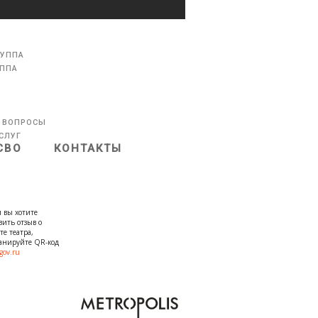
РУППА
УППА
 ВОПРОСЫ
СЛУГ
СВО
КОНТАКТЫ
 вы хотите
вить отзыв о
те театра,
канируйте QR-код
gov.ru