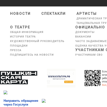
НОВОСТИ
СПЕКТАКЛИ
АРТИСТЫ
ДРАМАТИЧЕСКАЯ Т
ТАНЦЕВАЛЬНАЯ ТР
О ТЕАТРЕ
ОФИЦИАЛЬНО
ОБЩАЯ ИНФОРМАЦИЯ
ДОКУМЕНТЫ
ИСТОРИЯ ТЕАТРА
ВАКАНСИИ
ХУДОЖЕСТВЕННЫЙ РУКОВОДИТЕЛЬ
ЧАСТО ЗАДАВАЕМЫЕ
ПЛОЩАДКИ
ОЦЕНКА КАЧЕСТВА У
УЧАСТНИКАМ 
ПРЕССА
ПОДПИШИТЕСЬ НА НОВОСТИ
УЧАСТНИКАМ СВО
Если
оста
рабо
отс
bus.
Направить обращение
через Госуслуги