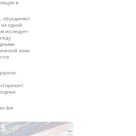
арящую в
о, объединяет
а из одной
ик исследует
между
одными
ической зоны
ется
дороги»
 «Горизонт
 родных
ко для