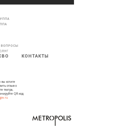
РУППА
УППА
 ВОПРОСЫ
СЛУГ
СВО
КОНТАКТЫ
 вы хотите
вить отзыв о
те театра,
канируйте QR-код
gov.ru