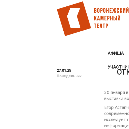
Перейти
к
основному
содержанию
АФИША
УЧАСТНИ
ОТ
27.01.25
Понедельник
30 января в
выставки в
Егор Астап
современно
исследует 
информацио