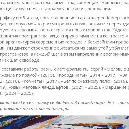
з архитектуры в контекст искусства, совмещает живопись, п
ве, цифровую печать и краеведческие исследования.
графику и объекты, представленные в арт-галерее Камерног
да», которую можно рассматривать и как состояние переход
угую, и как возможность открытия новых горизонтов. Художн
сприятия пространства, акцентируя внимание на контрасте 
ой архитектурой современных городов и бескрайними прир
и. Им движет стремление вырваться из замкнутой урбанист
 пространство, а каждый шаг в этом направлении воспринима
как шаг к свободе.
 составили работы разных лет: фрагменты серий «Меловые 
ижение по прямой» (2015), «Координаты» (2014 – 2017), «За
 (2016), «Комнаты» (2017), «Бег по снежному полю» (2019),
019), «Язык меловых ландшафтов» (2021 – 2025), «Мерцание
» (2024 – 2025).
ытия вход на выставку свободный. В последующие дни – толь
пришедших на спектакли театра.