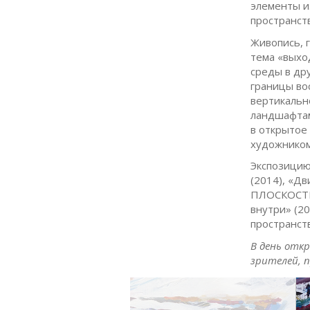
элементы и
пространст
Живопись, 
тема «выхо
среды в др
границы во
вертикальн
ландшафтам
в открытое
художником 
Экспозицию
(2014), «Дв
ПЛОСКОСТЬ»
внутри» (2
пространств
В день откр
зрителей, 