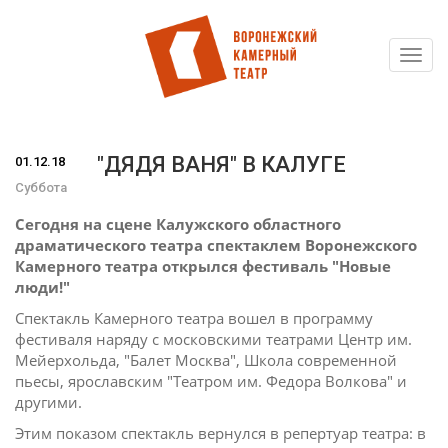
Toggl
Перейти
navig
к
основному
содержанию
"ДЯДЯ ВАНЯ" В КАЛУГЕ
01.12.18
Суббота
Сегодня на сцене Калужского областного
драматического театра спектаклем Воронежского
Камерного театра открылся фестиваль "Новые
люди!"
Спектакль Камерного театра вошел в программу
фестиваля наряду с московскими театрами Центр им.
Мейерхольда, "Балет Москва", Школа современной
пьесы, ярославским "Театром им. Федора Волкова" и
другими.
Этим показом спектакль вернулся в репертуар театра: в