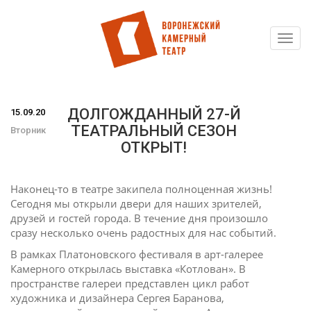
Toggl
Перейти
navig
к
основному
содержанию
ДОЛГОЖДАННЫЙ 27-Й
15.09.20
ТЕАТРАЛЬНЫЙ СЕЗОН
Вторник
ОТКРЫТ!
Наконец-то в театре закипела полноценная жизнь!
Сегодня мы открыли двери для наших зрителей,
друзей и гостей города. В течение дня произошло
сразу несколько очень радостных для нас событий.
В рамках Платоновского фестиваля в арт-галерее
Камерного открылась выставка «Котлован». В
пространстве галереи представлен цикл работ
художника и дизайнера Сергея Баранова,