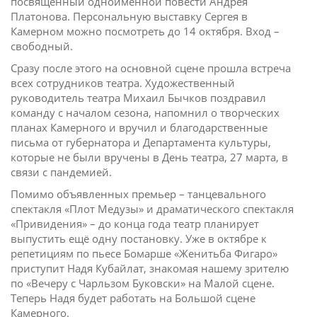
посвященный одноименной повести Андрея
Платонова. Персональную выставку Сергея в
Камерном можно посмотреть до 14 октября. Вход –
свободный.
Сразу после этого на основной сцене прошла встреча
всех сотрудников театра. Художественный
руководитель театра Михаил Бычков поздравил
команду с началом сезона, напомнил о творческих
планах Камерного и вручил и благодарственные
письма от губернатора и Департамента культуры,
которые не были вручены в День театра, 27 марта, в
связи с пандемией.
Помимо объявленных премьер – танцевального
спектакля «Плот Медузы» и драматического спектакля
«Привидения» – до конца года театр планирует
выпустить ещё одну постановку. Уже в октябре к
репетициям по пьесе Бомарше «Женитьба Фигаро»
приступит Надя Кубайлат, знакомая нашему зрителю
по «Вечеру с Чарльзом Буковски» на Малой сцене.
Теперь Надя будет работать на Большой сцене
Камерного.