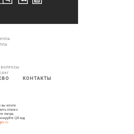
РУППА
УППА
 ВОПРОСЫ
СЛУГ
СВО
КОНТАКТЫ
 вы хотите
вить отзыв о
те театра,
канируйте QR-код
gov.ru