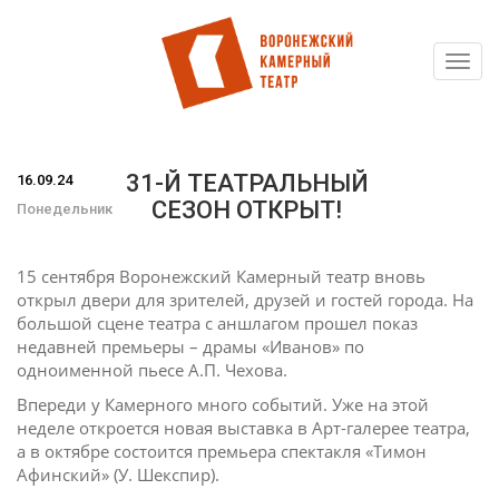
Toggl
Перейти
navig
к
основному
содержанию
31-Й ТЕАТРАЛЬНЫЙ
16.09.24
СЕЗОН ОТКРЫТ!
Понедельник
15 сентября Воронежский Камерный театр вновь
открыл двери для зрителей, друзей и гостей города. На
большой сцене театра с аншлагом прошел показ
недавней премьеры – драмы «Иванов» по
одноименной пьесе А.П. Чехова.
Впереди у Камерного много событий. Уже на этой
неделе откроется новая выставка в Арт-галерее театра,
а в октябре состоится премьера спектакля «Тимон
Афинский» (У. Шекспир).