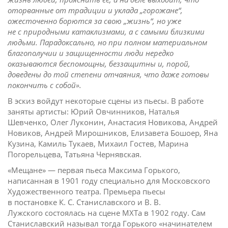
оторванные от традиции и уклада „горожане“,
ожесточенно борются за свою „жизнь“, но уже
не с природными катаклизмами, а с самыми близкими
людьми. Парадоксально, но при полном материальном
благополучии и защищенности люди нередко
оказываются беспомощны, беззащитны и, порой,
доведены до той степени отчаяния, что даже готовы
покончить с собой».
В эскиз войдут некоторые сцены из пьесы. В работе
заняты артисты: Юрий Овчинников, Наталья
Шевченко, Олег Луконин, Анастасия Новикова, Андрей
Новиков, Андрей Мирошников, Елизавета Бошоер, Яна
Кузина, Камиль Тукаев, Михаил Гостев, Марина
Погорельцева, Татьяна Чернявская.
«Мещане» — первая пьеса Максима Горького,
написанная в 1901 году специально для Московского
Художественного театра. Премьера пьесы
в постановке К. С. Станиславского и В. В.
Лужского состоялась на сцене МХТа в 1902 году. Сам
Станиславский называл тогда Горького «начинателем