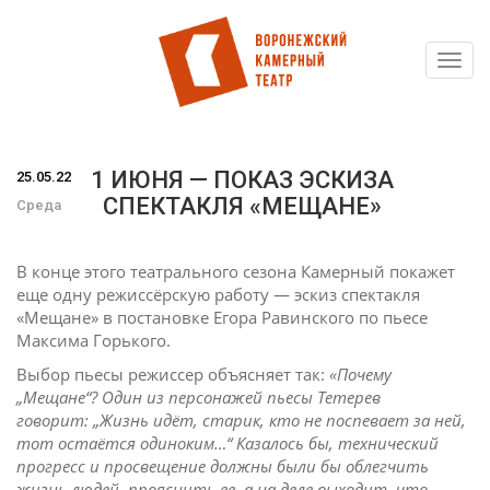
Toggl
Перейти
navig
к
основному
содержанию
1 ИЮНЯ — ПОКАЗ ЭСКИЗА
25.05.22
СПЕКТАКЛЯ «МЕЩАНЕ»
Среда
В конце этого театрального сезона Камерный покажет
еще одну режиссёрскую работу — эскиз спектакля
«Мещане» в постановке Егора Равинского по пьесе
Максима Горького.
Выбор пьесы режиссер объясняет так:
«Почему
„Мещане“? Один из персонажей пьесы Тетерев
говорит: „Жизнь идёт, старик, кто не поспевает за ней,
тот остаётся одиноким…“ Казалось бы, технический
прогресс и просвещение должны были бы облегчить
жизнь людей, прояснить ее, а на деле выходит, что