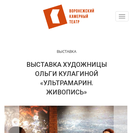
Toggl
Перейти
navig
к
основному
содержанию
ВЫСТАВКА
ВЫСТАВКА ХУДОЖНИЦЫ
ОЛЬГИ КУЛАГИНОЙ
«УЛЬТРАМАРИН.
ЖИВОПИСЬ»