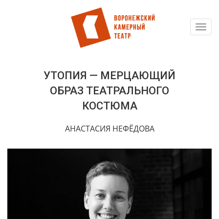
Toggl
Перейти
navig
к
основному
содержанию
УТОПИЯ — МЕРЦАЮЩИЙ
ОБРАЗ ТЕАТРАЛЬНОГО
КОСТЮМА
АНАСТАСИЯ НЕФЁДОВА