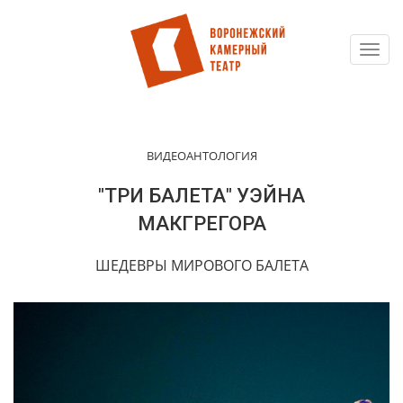
Toggl
Перейти
navig
к
основному
содержанию
ВИДЕОАНТОЛОГИЯ
"ТРИ БАЛЕТА" УЭЙНА
МАКГРЕГОРА
ШЕДЕВРЫ МИРОВОГО БАЛЕТА