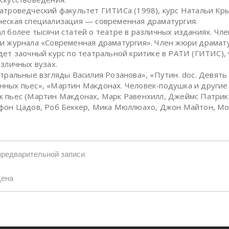
атроведческий факультет ГИТИСа (1998), курс Натальи Кр
еская специализация — современная драматургия.
л более тысячи статей о театре в различных изданиях. Чле
и журнала «Современная драматургия». Член жюри драмат
дет заочный курс по театральной критике в РАТИ (ГИТИС), 
азличных вузах.
атральные взгляды Василия Розанова», «Путин. doc. Девять
ных пьес», «Мартин Макдонах. Человек-подушка и другие 
 пьес (Мартин Макдонах, Марк Равенхилл, Джеймс Патрик
фон Цадов, Роб Беккер, Мика Мюллюахо, Джон Майтон, М
предварительной записи
цена