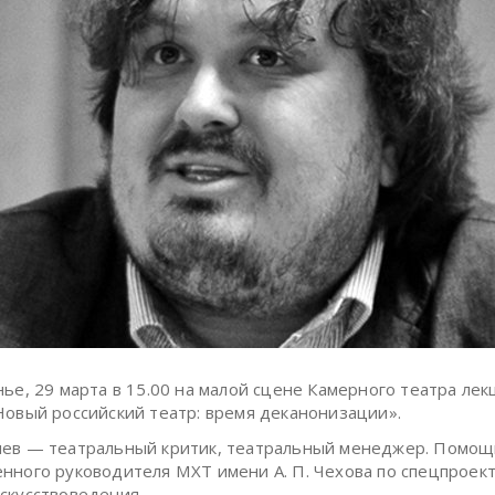
нье, 29 марта в 15.00 на малой сцене Камерного театра лек
Новый российский театр: время деканонизации».
нев — театральный критик, театральный менеджер. Помощ
нного руководителя МХТ имени А. П. Чехова по спецпроект
скусствоведения.