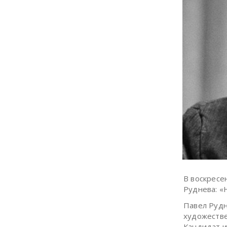
В воскресе
Руднева: «
Павел Руд
художестве
Кандидат и