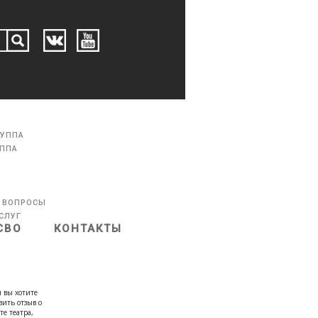
РУППА
УППА
 ВОПРОСЫ
СЛУГ
СВО
КОНТАКТЫ
 вы хотите
вить отзыв о
те театра,