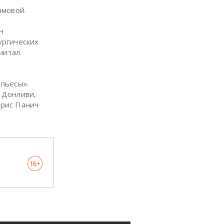
ымовой.
н
ургических
читал
пьесы».
 Донливи,
орис Панич