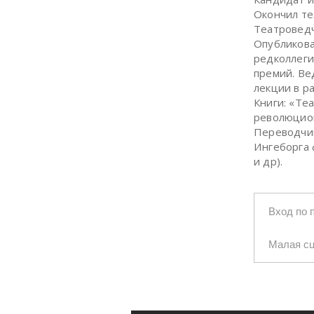
Окончил те
Театроведч
Опубликова
редколлеги
премий. Ве
лекции в р
Книги: «Те
революцион
Переводчик
Ингеборга 
и др).
Вход по 
Малая с