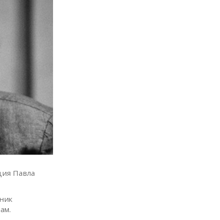
ция Павла
ник
ам.