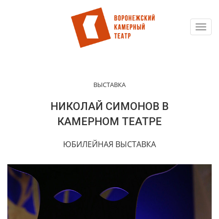
Toggl
Перейти
navig
к
основному
содержанию
ВЫСТАВКА
НИКОЛАЙ СИМОНОВ В
КАМЕРНОМ ТЕАТРЕ
ЮБИЛЕЙНАЯ ВЫСТАВКА