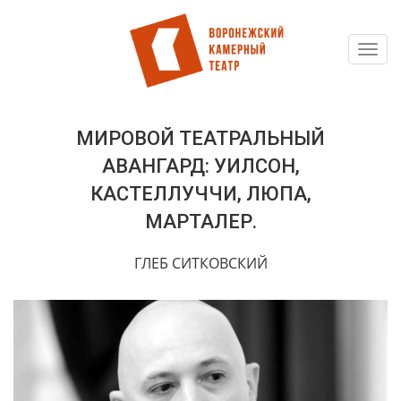
Toggl
Перейти
navig
к
основному
содержанию
МИРОВОЙ ТЕАТРАЛЬНЫЙ
АВАНГАРД: УИЛСОН,
КАСТЕЛЛУЧЧИ, ЛЮПА,
МАРТАЛЕР.
ГЛЕБ СИТКОВСКИЙ