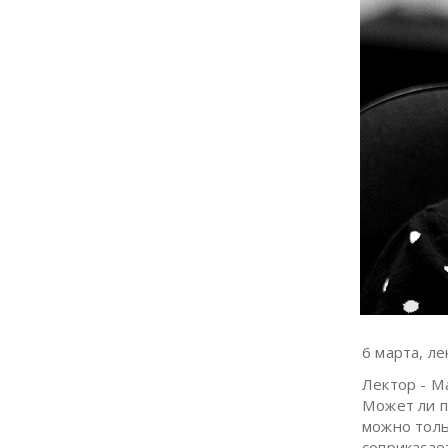
6 марта, 
Лектор - М
Может ли п
можно толь
соприкасае