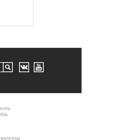
РУППА
УППА
 ВОПРОСЫ