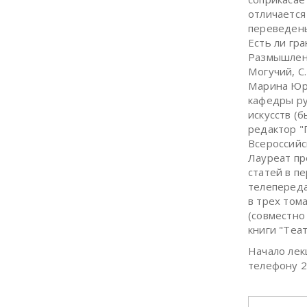
отличается
переведены
Есть ли гр
Размышлени
Могучий, С.
Марина Юрь
кафедры ру
искусств (
редактор "
Всероссийс
Лауреат пр
статей в п
телепереда
в трех том
(совместно 
книги "Теа
Начало лек
телефону 2