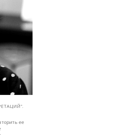
РЕТАЦИЙ".
овторить ее
е
н