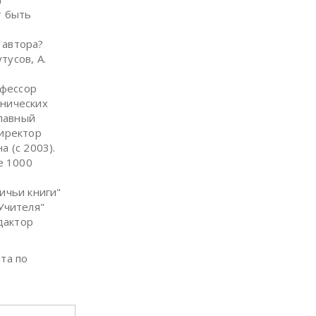
т быть
 автора?
тусов, А.
офессор
енических
главный
директор
а (с 2003).
е 1000
ичьи книги"
Учителя"
едактор
та по