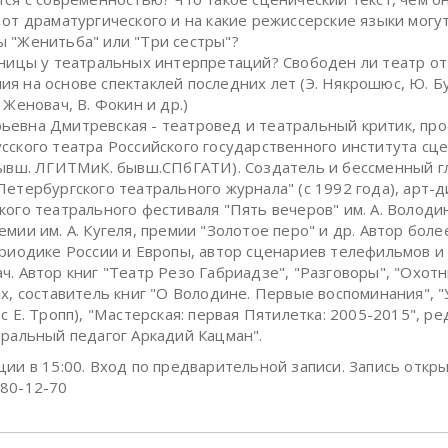
 от драматургического и на какие режиссерские языки могу
 "Женитьба" или "Три сестры"?
аницы у театральных интерпретаций? Свободен ли театр от
я на основе спектаклей последних лет (Э. Някрошюс, Ю. Бу
 Женовач, В. Фокин и др.)
евна Дмитревская - театровед и театральный критик, пр
сского театра Российского государственного института сц
бывш. ЛГИТМиК. бывш.СПбГАТИ). Создатель и бессменный 
Петербургского театрального журнала" (с 1992 года), арт-
кого театрального фестиваля "Пять вечеров" им. А. Володин
емии им. А. Кугеля, премии "Золотое перо" и др. Автор боле
ериодике России и Европы, автор сценариев телефильмов и
ч. Автор книг "Театр Резо Габриадзе", "Разговоры", "Охотн
ах, составитель книг "О Володине. Первые воспоминания", "
с Е. Тропп), "Мастерская: первая Пятилетка: 2005-2015", р
тральный педагог Аркадий Кацман".
ции в 15:00. Вход по предварительной записи. Запись откры
80-12-70