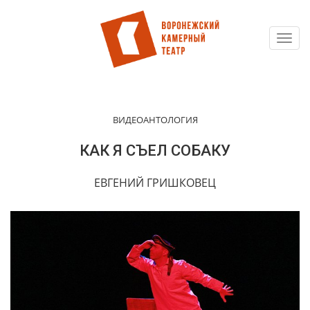
Toggl
Перейти
navig
к
основному
содержанию
ВИДЕОАНТОЛОГИЯ
КАК Я СЪЕЛ СОБАКУ
ЕВГЕНИЙ ГРИШКОВЕЦ