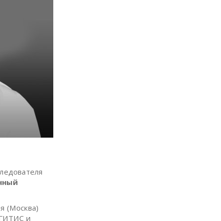
следователя
нный
я (Москва)
–ГИТИС и