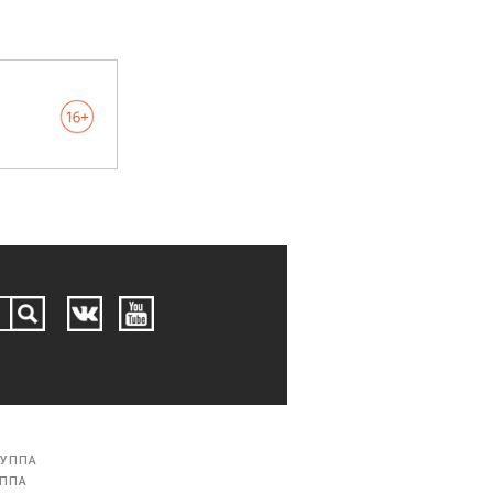
РУППА
УППА