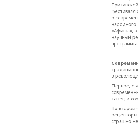
Британской
фестиваля 
о современ
народного 
«Афиша», «
научный ре
программы
Современ
традиционн
в революци
Первое, о ч
современны
танец и co
Во второй ч
рецепторы 
страшно не