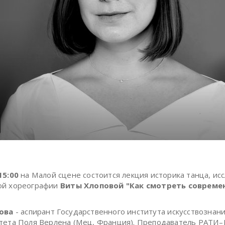
15:00
на Малой сцене состоится лекция историка танца, ис
ой хореографии
Виты Хлоповой
"Как смотреть совреме
ова
- аспирант Государственного института искусствознани
тета Поля Верлена (Мец, Франция). Преподаватель РАТИ