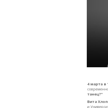
4 марта в 
современн
танец?"
Вита Хлоп
и Универси