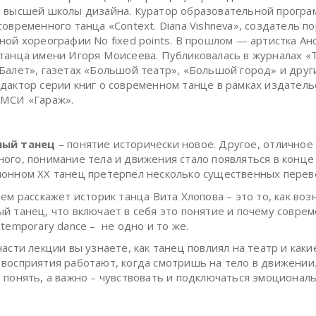
 высшей школы дизайна. Куратор образовательной прогр
современного танца «Context. Diana Vishneva», создатель п
ной хореографии No fixed points. В прошлом — артистка Ан
танца имени Игоря Моисеева. Публиковалась в журналах «
Балет», газетах «Большой театр», «Большой город» и други
дактор серии книг о современном танце в рамках издатель
 МСИ «Гараж».
ный танец
– понятие исторически новое. Другое, отличное
ого, понимание тела и движения стало появляться в конце X
онном XX танец претерпел несколько существенных перев
ем расскажет историк танца Вита Хлопова – это то, как воз
й танец, что включает в себя это понятие и почему совре
ntemporary dance – не одно и то же.
асти лекции вы узнаете, как танец повлиял на театр и каки
восприятия работают, когда смотришь на тело в движении
 понять, а важно – чувствовать и подключаться эмоционал