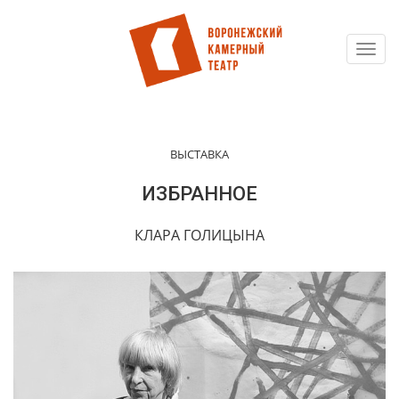
Toggl
Перейти
navig
к
основному
содержанию
ВЫСТАВКА
ИЗБРАННОЕ
КЛАРА ГОЛИЦЫНА