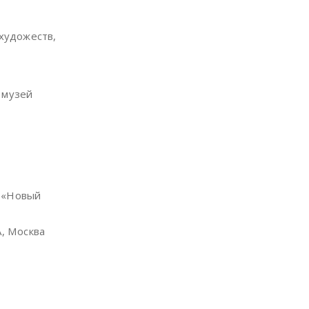
 художеств,
 музей
с «Новый
А, Москва