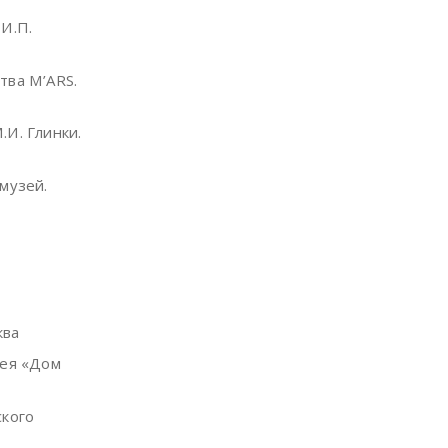
И.П.
тва M’ARS.
.И. Глинки.
музей.
ква
рея «Дом
ского