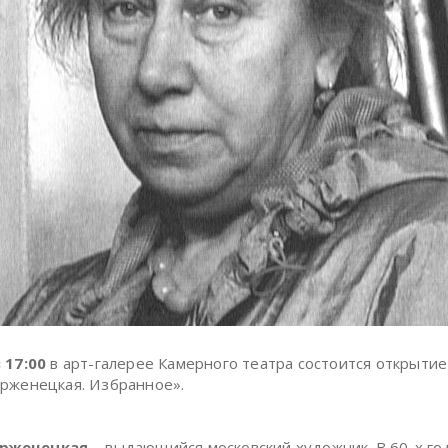
 17:00
в арт-галерее Камерного театра состоится открытие
рженецкая. Избранное».
арженецкая
– выдающийся московский художник. В 60-х го