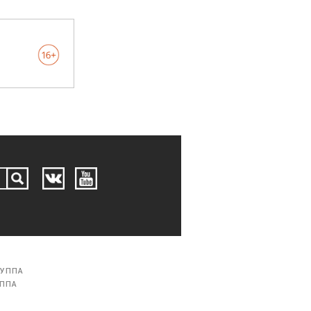
РУППА
УППА