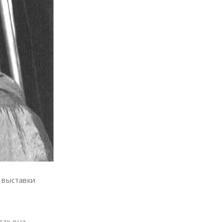
 выставки
дах она