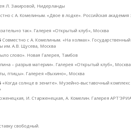
ея Л. Закировой, Нидерланды
тно с А. Комелиным. «Двое в лодке». Российская академия
язательно так». Галерея «Открытый клуб», Москва
5
Совместно с А. Комелиным. «На холмах». Государственный
ы им. А.В. Щусева, Москва
было слово». Новая Галерея, Тамбов
пина – разрыв материи». Галерея «Открытый клуб», Москва
ты, птицы». Галерея «Выхино», Москва
6
«Когда солнце в зените». Музейно-выставочный комплек
»
рженецкая, И. Старженецкая, А. Комелин. Галерея АРТ’ЭРИ
ставку свободный.