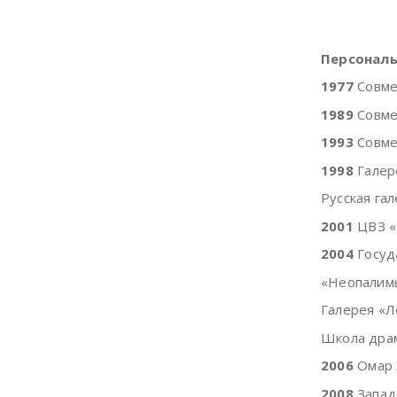
Персональ
1977
Совмес
1989
Совмес
1993
Совмес
1998
Галер
Русская гал
2001
ЦВЗ «
2004
Госуд
«Неопалимы
Галерея «Л
Школа драм
2006
Омар Х
2008
Запад