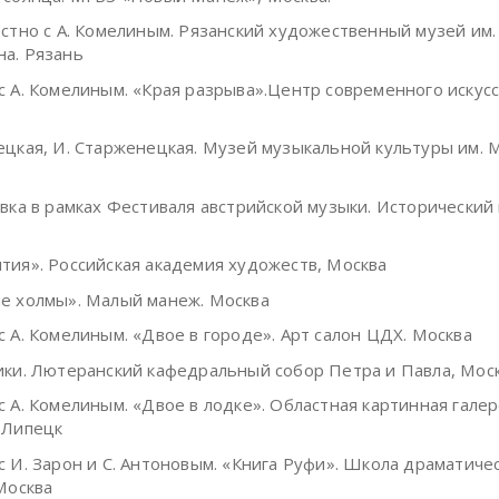
тно с А. Комелиным. Рязанский художественный музей им. 
а. Рязань
с А. Комелиным. «Края разрыва».Центр современного искусс
ецкая, И. Старженецкая. Музей музыкальной культуры им. М
ка в рамках Фестиваля австрийской музыки. Исторический 
тия». Российская академия художеств, Москва
е холмы». Малый манеж. Москва
с А. Комелиным. «Двое в городе». Арт салон ЦДХ. Москва
ки. Лютеранский кафедральный собор Петра и Павла, Мос
с А. Комелиным. «Двое в лодке». Областная картинная гале
 Липецк
с И. Зарон и С. Антоновым. «Книга Руфи». Школа драматиче
 Москва