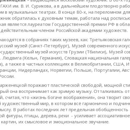
ГАХИ им. В. И. Сурикова, а в дальнейшем плодотворно раб
м в музыкальных театрах. В конце 80-х, на переломном дл
ожник обратилась к духовным темам, работала над роспись
ая является лауреатом Государственной премии РФ в обла
и действительным членом Российской академии художеств.
находятся в собраниях таких музеев, как: Третьяковская га
Русский музей (Санкт-Петербург), Музей современного иску
государственный музей искусств Грузии (Тбилиси), Музей с
П. Людвига (Кельн, Германия), Словацкая национальная гал
а), а также в частных коллекциях в Великобритании, США, И
ранции, Нидерландах, Норвегии, Польше, Португалии, Авс
России.
арженецкой поражают пластической свободой, мощной ст
орый она воспринимает как зримую музыку. Отталкиваясь о
й, считая, что «жизнь богаче воображения», она творит св
 художественный мир, в котором всё гармонично и подчин
ыслу. В работах последних лет предельная обобщенность
ой фигуры, птицы, дерева, реки - усиливает ассоциативно
 картин, их смысловое и эмоциональное звучание.