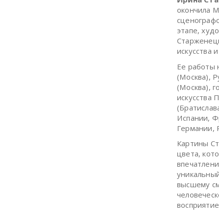
окончила М
сценографо
этапе, худ
Старженецк
искусства 
Ее работы 
(Москва), 
(Москва), 
искусства 
(Братислав
Испании, Ф
Германии, 
Картины Ст
цвета, кот
впечатлени
уникальный
высшему см
человеческ
восприятие