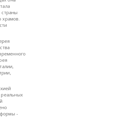
отала
я страны
ю храмов.
сти
лерея
сства
овременного
ерея
талии,
трии,
ихией
т реальных
ой
ено
 формы -
е