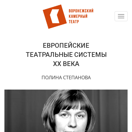
Toggl
Перейти
navig
к
основному
содержанию
ЕВРОПЕЙСКИЕ
ТЕАТРАЛЬНЫЕ СИСТЕМЫ
ХХ ВЕКА
ПОЛИНА СТЕПАНОВА