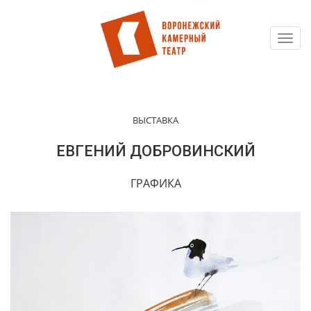
Toggl
Перейти
navig
к
основному
содержанию
ВЫСТАВКА
ЕВГЕНИЙ ДОБРОВИНСКИЙ
ГРАФИКА