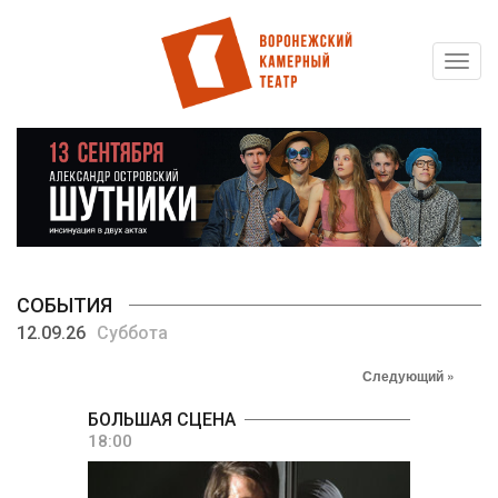
Toggl
Перейти
navig
к
основному
содержанию
СОБЫТИЯ
12.09.26
Суббота
Следующий »
БОЛЬШАЯ СЦЕНА
18:00